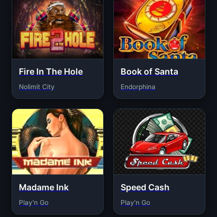
Fire In The Hole
Book of Santa
Nolimit City
Endorphina
Madame Ink
Speed Cash
Play'n Go
Play'n Go